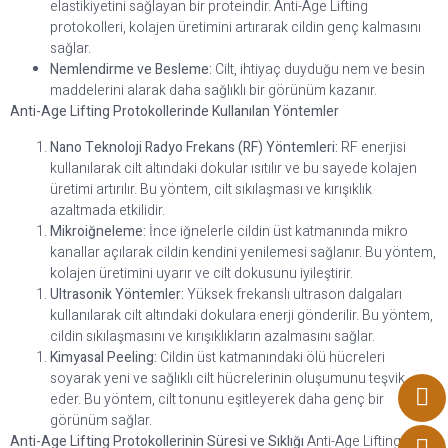
elastikiyetini sağlayan bir proteindir. Anti-Age Lifting
protokolleri, kolajen üretimini artırarak cildin genç kalmasını
sağlar.
Nemlendirme ve Besleme:
Cilt, ihtiyaç duyduğu nem ve besin
maddelerini alarak daha sağlıklı bir görünüm kazanır.
Anti-Age Lifting Protokollerinde Kullanılan Yöntemler
Nano Teknoloji Radyo Frekans (RF) Yöntemleri:
RF enerjisi
kullanılarak cilt altındaki dokular ısıtılır ve bu sayede kolajen
üretimi artırılır. Bu yöntem, cilt sıkılaşması ve kırışıklık
azaltmada etkilidir.
Mikroiğneleme:
İnce iğnelerle cildin üst katmanında mikro
kanallar açılarak cildin kendini yenilemesi sağlanır. Bu yöntem,
kolajen üretimini uyarır ve cilt dokusunu iyileştirir.
Ultrasonik Yöntemler:
Yüksek frekanslı ultrason dalgaları
kullanılarak cilt altındaki dokulara enerji gönderilir. Bu yöntem,
cildin sıkılaşmasını ve kırışıklıkların azalmasını sağlar.
Kimyasal Peeling:
Cildin üst katmanındaki ölü hücreleri
soyarak yeni ve sağlıklı cilt hücrelerinin oluşumunu teşvik
eder. Bu yöntem, cilt tonunu eşitleyerek daha genç bir
görünüm sağlar.
Anti-Age Lifting Protokollerinin Süresi ve Sıklığı
Anti-Age Lifting