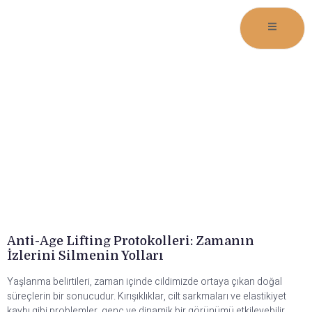
Yaşlanma Karşıtı Protokolleri
(Anti Age-Lifting ,kırışıklık Ve
Sıkılaşma)
Anti-Age Lifting Protokolleri: Zamanın
İzlerini Silmenin Yolları
Yaşlanma belirtileri, zaman içinde cildimizde ortaya çıkan doğal
süreçlerin bir sonucudur. Kırışıklıklar, cilt sarkmaları ve elastikiyet
kaybı gibi problemler, genç ve dinamik bir görünümü etkileyebilir.