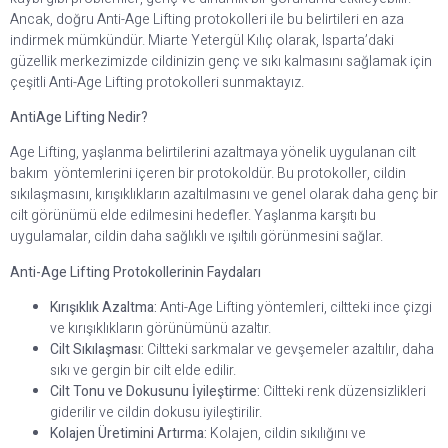
Ancak, doğru Anti-Age Lifting protokolleri ile bu belirtileri en aza
indirmek mümkündür. Miarte Yetergül Kılıç olarak, Isparta’daki
güzellik merkezimizde cildinizin genç ve sıkı kalmasını sağlamak için
çeşitli Anti-Age Lifting protokolleri sunmaktayız.
AntiAge Lifting Nedir?
Age Lifting, yaşlanma belirtilerini azaltmaya yönelik uygulanan cilt
bakım yöntemlerini içeren bir protokoldür. Bu protokoller, cildin
sıkılaşmasını, kırışıklıkların azaltılmasını ve genel olarak daha genç bir
cilt görünümü elde edilmesini hedefler. Yaşlanma karşıtı bu
uygulamalar, cildin daha sağlıklı ve ışıltılı görünmesini sağlar.
Anti-Age Lifting Protokollerinin Faydaları
Kırışıklık Azaltma:
Anti-Age Lifting yöntemleri, ciltteki ince çizgi
ve kırışıklıkların görünümünü azaltır.
Cilt Sıkılaşması:
Ciltteki sarkmalar ve gevşemeler azaltılır, daha
sıkı ve gergin bir cilt elde edilir.
Cilt Tonu ve Dokusunu İyileştirme:
Ciltteki renk düzensizlikleri
giderilir ve cildin dokusu iyileştirilir.
Kolajen Üretimini Artırma:
Kolajen, cildin sıkılığını ve