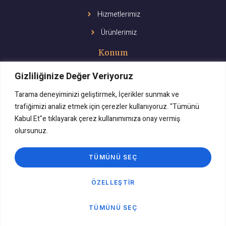
Hizmetlerimiz
Ürünlerimiz
Konum
Gizliliğinize Değer Veriyoruz
Tarama deneyiminizi geliştirmek, İçerikler sunmak ve
trafiğimizi analiz etmek için çerezler kullanıyoruz. "Tümünü
Kabul Et"e tıklayarak çerez kullanımımıza onay vermiş
olursunuz.
TÜMÜNÜ SEÇ
ÖZELLEŞTIR
Miarte Yetergül Kılıç
Isparta güzellik merkezi
& 2024 Designed by
Medyalarge
TÜMÜNÜ SEÇ