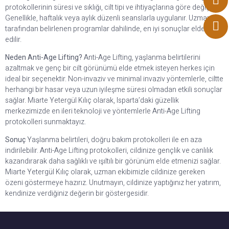
protokollerinin süresi ve sıklığı, cilt tipi ve ihtiyaçlarına göre değişir.
Genellikle, haftalık veya aylık düzenli seanslarla uygulanır. Uzmanlar
tarafından belirlenen programlar dahilinde, en iyi sonuçlar elde
edilir.
Neden Anti-Age Lifting?
Anti-Age Lifting, yaşlanma belirtilerini
azaltmak ve genç bir cilt görünümü elde etmek isteyen herkes için
ideal bir seçenektir. Non-invaziv ve minimal invaziv yöntemlerle, ciltte
herhangi bir hasar veya uzun iyileşme süresi olmadan etkili sonuçlar
sağlar. Miarte Yetergül Kılıç olarak, Isparta’daki güzellik
merkezimizde en ileri teknoloji ve yöntemlerle Anti-Age Lifting
protokolleri sunmaktayız.
Sonuç
Yaşlanma belirtileri, doğru bakım protokolleri ile en aza
indirilebilir. Anti-Age Lifting protokolleri, cildinize gençlik ve canlılık
kazandırarak daha sağlıklı ve ışıltılı bir görünüm elde etmenizi sağlar.
Miarte Yetergül Kılıç olarak, uzman ekibimizle cildinize gereken
özeni göstermeye hazırız. Unutmayın, cildinize yaptığınız her yatırım,
kendinize verdiğiniz değerin bir göstergesidir.