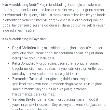
Kaş Microblading Nedir?
Kaş microblading, ince uçlu bir kalem ve
özel pigmentler kullanılarak kaşların şeklini ve yoğunluğunu artıran
bir yöntemdir. Bu işlem, cildin üst tabakasına mikro kesiler yapılarak
pigmentlerin yerleştirilmesiyle gerçekleştirilir. Microblading, kaşları
doğal tüy benzeri çizgilerle doldurarak daha dolgun ve şekilli kaşlar
elde edilmesini sağlar.
Kaş Microblading’in Faydaları
Doğal Görünüm:
Kaş microblading, kaşları doğal tüy benzeri
çizgilerle doldurarak doğal bir görünüm sağlar. Kaşlar daha
belirgin ve dolgun hale gelir.
Kalıcı Sonuçlar:
Microblading, uzun süreli sonuçlar sunar.
Uygulama, cildin üst tabakasına yapıldığı için pigmentler uzun
süre dayanır ve kaşlar uzun süre şekilli kalır.
Zamandan Tasarruf:
Her gün kaş doldurmak veya
şekillendirmek zorunda kalmadan doğal ve belirgin kaşlara
sahip olmanızı sağlar. Göz alıcı kaşlar için zaman
harcamanıza gerek kalmaz.
Yeniden Şekillendirme:
Kaş microblading, kaşların doğal
yapısını ve şeklini düzeltir. Seyrek veya düzensiz kaşlara sahip
olanlar için ideal bir çözümdür.