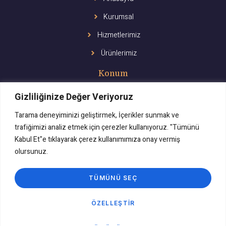
Kurumsal
Hizmetlerimiz
Ürünlerimiz
Konum
Gizliliğinize Değer Veriyoruz
Tarama deneyiminizi geliştirmek, İçerikler sunmak ve
trafiğimizi analiz etmek için çerezler kullanıyoruz. "Tümünü
Kabul Et"e tıklayarak çerez kullanımımıza onay vermiş
olursunuz.
TÜMÜNÜ SEÇ
ÖZELLEŞTIR
Miarte Yetergül Kılıç
Isparta güzellik merkezi
& 2024 Designed by
Medyalarge