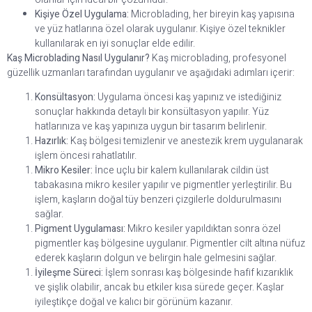
Kişiye Özel Uygulama:
Microblading, her bireyin kaş yapısına
ve yüz hatlarına özel olarak uygulanır. Kişiye özel teknikler
kullanılarak en iyi sonuçlar elde edilir.
Kaş Microblading Nasıl Uygulanır?
Kaş microblading, profesyonel
güzellik uzmanları tarafından uygulanır ve aşağıdaki adımları içerir:
Konsültasyon:
Uygulama öncesi kaş yapınız ve istediğiniz
sonuçlar hakkında detaylı bir konsültasyon yapılır. Yüz
hatlarınıza ve kaş yapınıza uygun bir tasarım belirlenir.
Hazırlık:
Kaş bölgesi temizlenir ve anestezik krem uygulanarak
işlem öncesi rahatlatılır.
Mikro Kesiler:
İnce uçlu bir kalem kullanılarak cildin üst
tabakasına mikro kesiler yapılır ve pigmentler yerleştirilir. Bu
işlem, kaşların doğal tüy benzeri çizgilerle doldurulmasını
sağlar.
Pigment Uygulaması:
Mikro kesiler yapıldıktan sonra özel
pigmentler kaş bölgesine uygulanır. Pigmentler cilt altına nüfuz
ederek kaşların dolgun ve belirgin hale gelmesini sağlar.
İyileşme Süreci:
İşlem sonrası kaş bölgesinde hafif kızarıklık
ve şişlik olabilir, ancak bu etkiler kısa sürede geçer. Kaşlar
iyileştikçe doğal ve kalıcı bir görünüm kazanır.