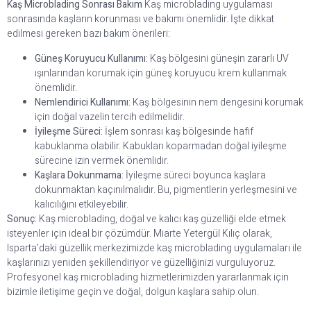
Kaş Microblading Sonrası Bakım
Kaş microblading uygulaması
sonrasında kaşların korunması ve bakımı önemlidir. İşte dikkat
edilmesi gereken bazı bakım önerileri:
Güneş Koruyucu Kullanımı:
Kaş bölgesini güneşin zararlı UV
ışınlarından korumak için güneş koruyucu krem kullanmak
önemlidir.
Nemlendirici Kullanımı:
Kaş bölgesinin nem dengesini korumak
için doğal vazelin tercih edilmelidir.
İyileşme Süreci:
İşlem sonrası kaş bölgesinde hafif
kabuklanma olabilir. Kabukları koparmadan doğal iyileşme
sürecine izin vermek önemlidir.
Kaşlara Dokunmama:
İyileşme süreci boyunca kaşlara
dokunmaktan kaçınılmalıdır. Bu, pigmentlerin yerleşmesini ve
kalıcılığını etkileyebilir.
Sonuç:
Kaş microblading, doğal ve kalıcı kaş güzelliği elde etmek
isteyenler için ideal bir çözümdür. Miarte Yetergül Kılıç olarak,
Isparta’daki güzellik merkezimizde kaş microblading uygulamaları ile
kaşlarınızı yeniden şekillendiriyor ve güzelliğinizi vurguluyoruz.
Profesyonel kaş microblading hizmetlerimizden yararlanmak için
bizimle iletişime geçin ve doğal, dolgun kaşlara sahip olun.