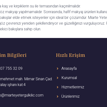
kaş ve kirpiklerin su ile temasından kaçınılmalıdır.
 makyajı yapılmamalıdır. Sonrasında, hafif makyaj ürünleri kullanara
 bakışlar elde etmek isteyenler için ideal bir çözümdür. Miarte Yeter
göz çevrenizi yeniden şekillendiriyor ve güzelliğinizi vurguluyoruz.
ekici bakışlara sahip olun.
şim Bilgileri
Hızlı Erişim
507 755 32 09
Anasayfa
Kurumsal
rimehmet mah. Mimar Sinan Çad.
alay işhanı kat:4
Hizmetlerimiz
fo@miarteyetergulkilic.com
Ürünlerimiz