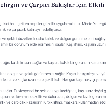
elirgin ve Çarpıcı Bakışlar İçin Etkil
 çekici hale getiren popüler güzellik uygulamalarıdır. Miarte Yeterg
rinlik ve çarpıcılık katmayı hedefliyoruz.
ını ve şeklini düzelterek daha kalkık ve dolgun görünmelerini sağlay
namik bir görünüm elde edilmesini sağlar. Kaş lifting, kaşların uzun s
rı doğru kaldırılmasını sağlar ve kaşlara kalkık bir görünüm kazandı
 daha dolgun ve şekilli görünmesini sağlar. Kaşlar belirginleşir ve yüz
ığını korur ve kaşlar uzun süre şekilli kalır. Her gün kaş makyajı y
 sağlar. Profesyonel bir şekilde uygulandığında, kaşlarınız doğal güz
al yapısını ve kıvrımını düzeltir ve daha uzun, dolgun ve kıvrık görün
nlik ve çarpıcılık kazandırır. Kirpik lifting, maskara kullanmadan etki