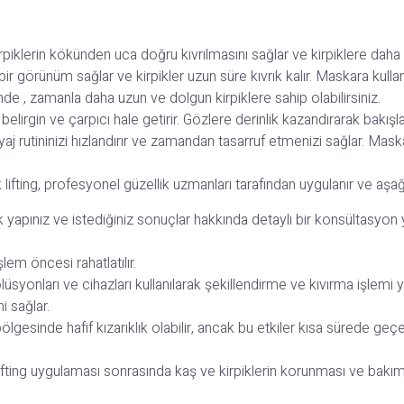
 kirpiklerin kökünden uca doğru kıvrılmasını sağlar ve kirpiklere dah
 bir görünüm sağlar ve kirpikler uzun süre kıvrık kalır. Maskara kull
nde , zamanla daha uzun ve dolgun kirpiklere sahip olabilirsiniz.
 belirgin ve çarpıcı hale getirir. Gözlere derinlik kazandırarak bakışları
yaj rutininizi hızlandırır ve zamandan tasarruf etmenizi sağlar. Mas
 lifting, profesyonel güzellik uzmanları tarafından uygulanır ve aşağı
apınız ve istediğiniz sonuçlar hakkında detaylı bir konsültasyon ya
lem öncesi rahatlatılır.
lüsyonları ve cihazları kullanılarak şekillendirme ve kıvırma işlemi ya
i sağlar.
lgesinde hafif kızarıklık olabilir, ancak bu etkiler kısa sürede geçer
ifting uygulaması sonrasında kaş ve kirpiklerin korunması ve bakım