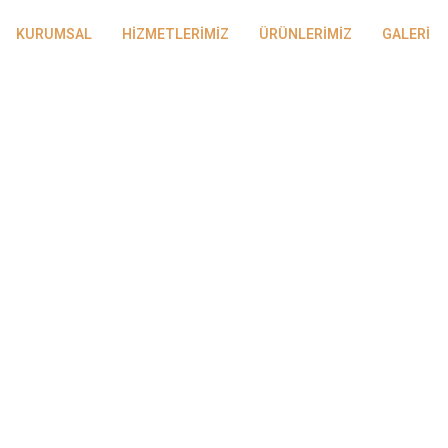
KURUMSAL
HİZMETLERİMİZ
ÜRÜNLERİMİZ
GALERİ
Kaş Ve Kirpik Lifting
(Laminasyon)