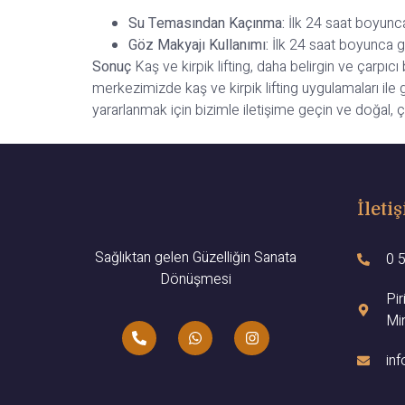
Su Temasından Kaçınma:
İlk 24 saat boyunca 
Göz Makyajı Kullanımı:
İlk 24 saat boyunca göz
Sonuç
Kaş ve kirpik lifting, daha belirgin ve çarpıcı
merkezimizde kaş ve kirpik lifting uygulamaları ile 
yararlanmak için bizimle iletişime geçin ve doğal, ç
İleti
Sağlıktan gelen Güzelliğin Sanata
0 
Dönüşmesi
Pi
Mir
in