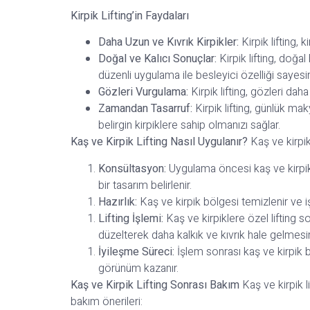
Kirpik Lifting’in Faydaları
Daha Uzun ve Kıvrık Kirpikler:
Kirpik lifting,
Doğal ve Kalıcı Sonuçlar:
Kirpik lifting, doğal
düzenli uygulama ile besleyici özelliği sayesi
Gözleri Vurgulama:
Kirpik lifting, gözleri daha
Zamandan Tasarruf:
Kirpik lifting, günlük mak
belirgin kirpiklere sahip olmanızı sağlar.
Kaş ve Kirpik Lifting Nasıl Uygulanır?
Kaş ve kirpik
Konsültasyon:
Uygulama öncesi kaş ve kirpik y
bir tasarım belirlenir.
Hazırlık:
Kaş ve kirpik bölgesi temizlenir ve iş
Lifting İşlemi:
Kaş ve kirpiklere özel lifting so
düzelterek daha kalkık ve kıvrık hale gelmesin
İyileşme Süreci:
İşlem sonrası kaş ve kirpik bö
görünüm kazanır.
Kaş ve Kirpik Lifting Sonrası Bakım
Kaş ve kirpik l
bakım önerileri: